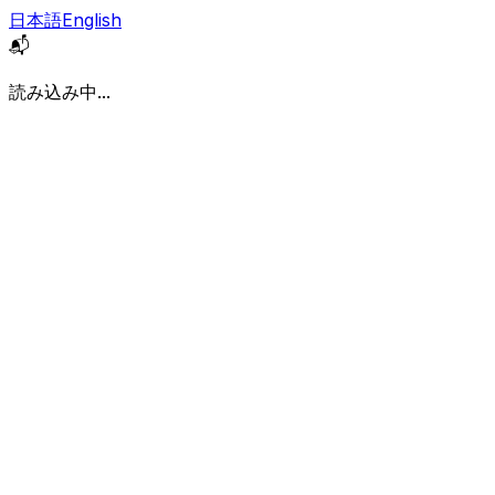
日本語
English
📬
読み込み中...